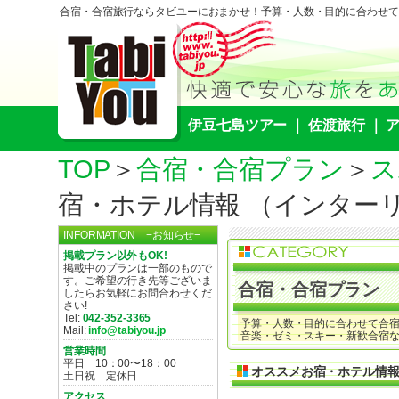
合宿・合宿旅行ならタビユーにおまかせ！予算・人数・目的に合わせて
伊豆七島ツアー
｜
佐渡旅行
｜
TOP
＞
合宿・合宿プラン
＞
ス
宿・ホテル情報 （インター
INFORMATION −お知らせ−
掲載プラン以外もOK!
掲載中のプランは一部のもので
す。ご希望の行き先等ございま
合宿・合宿プラン
したらお気軽にお問合わせくだ
さい!
Tel:
042-352-3365
予算・人数・目的に合わせて合宿
Mail:
info@tabiyou.jp
音楽・ゼミ・スキー・新歓合宿な
営業時間
平日 10：00〜18：00
オススメお宿・ホテル情
土日祝 定休日
アクセス