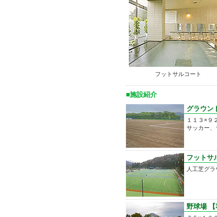
フットサルコート
■施設紹介
グラウン
１１３×９
サッカー、
フットサ
人工芝グラ
野球場 