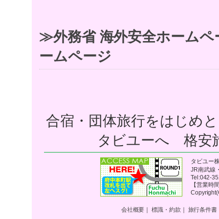
≫外務省 海外安全ホームペ
ームページ
合宿・団体旅行をはじめと
タビユーへ 格安
タビユー株式
JR南武線
Tel:042-
【営業時間】
Copyright(
会社概要
｜
標識・約款
｜
旅行条件書