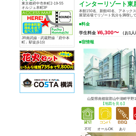
インターリゾート東
東京都府中市本町2-19-55
オルジュ本町3F
本館150名、新館40名、アネッ
展望浴場でリゾート気分を満喫し
■料金
¥6,300〜
学生料金
（お1人
JR南武線・武蔵野線「府中本
■宿情報
町」駅徒歩1分
山梨県南都留郡山中湖畔平野1
【地図を見る】
不可
オールOK
あり